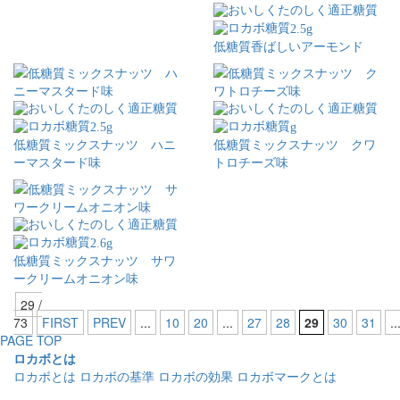
2.5
g
低糖質香ばしいアーモンド
2.5
g
g
低糖質ミックスナッツ ハニ
低糖質ミックスナッツ クワ
ーマスタード味
トロチーズ味
2.6
g
低糖質ミックスナッツ サワ
ークリームオニオン味
29 /
73
FIRST
PREV
...
10
20
...
27
28
29
30
31
..
PAGE TOP
ロカボとは
ロカボとは
ロカボの基準
ロカボの効果
ロカボマークとは