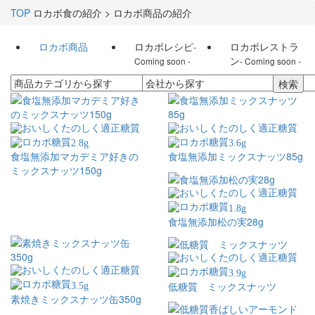
TOP
ロカボ食の紹介 > ロカボ商品の紹介
ロカボ商品
ロカボレシピ
ロカボレストラ
-
ン
Coming soon -
- Coming soon -
2.8
g
3.6
g
食塩無添加マカデミア好きの
食塩無添加ミックスナッツ85g
ミックスナッツ150g
1.8
g
食塩無添加松の実28g
3.9
g
低糖質 ミックスナッツ
3.5
g
素焼きミックスナッツ缶350g