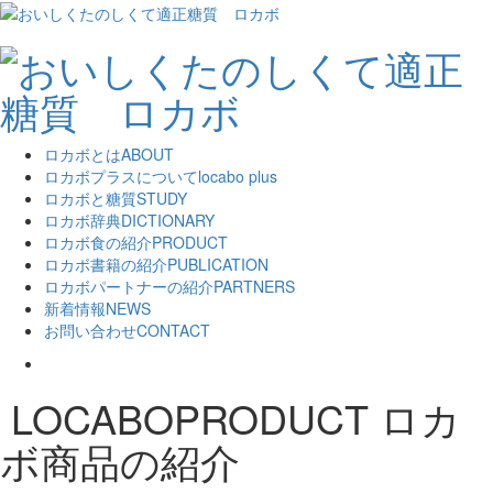
ロカボとは
ABOUT
ロカボプラスについて
locabo plus
ロカボと糖質
STUDY
ロカボ辞典
DICTIONARY
ロカボ食の紹介
PRODUCT
ロカボ書籍の紹介
PUBLICATION
ロカボパートナーの紹介
PARTNERS
新着情報
NEWS
お問い合わせ
CONTACT
LOCABOPRODUCT
ロカ
ボ商品の紹介