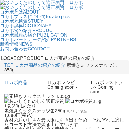
ロカボとは
ABOUT
ロカボプラスについて
locabo plus
ロカボと糖質
STUDY
ロカボ辞典
DICTIONARY
ロカボ食の紹介
PRODUCT
ロカボ書籍の紹介
PUBLICATION
ロカボパートナーの紹介
PARTNERS
新着情報
NEWS
お問い合わせ
CONTACT
LOCABOPRODUCT
ロカボ商品の紹介の紹介
TOP
ロカボ商品の紹介の紹介
素焼きミックスナッツ缶
350g
ロカボ商品
ロカボレシピ
-
ロカボレストラ
Coming soon -
ン
- Coming
soon -
3.5
g
1食(30g)あたり
素焼きミックスナッツ缶350g
東洋ナッツ食品
1,080円(税込)
素材のおいしさを最大限に引き出すため、それぞれに適し
たロースト方法で焼き上げています。
素材本来の味を楽しめる素焼きアーモンド、クルミ、カシ