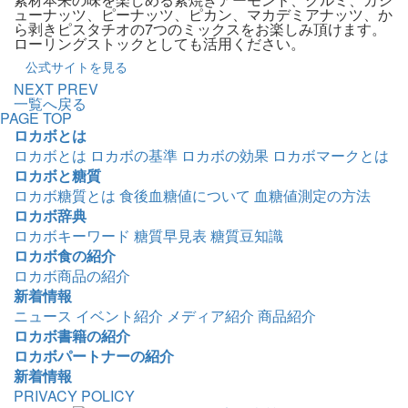
ューナッツ、ピーナッツ、ピカン、マカデミアナッツ、か
ら剥きピスタチオの7つのミックスをお楽しみ頂けます。
ローリングストックとしても活用ください。
公式サイトを見る
NEXT
PREV
一覧へ戻る
PAGE TOP
ロカボとは
ロカボとは
ロカボの基準
ロカボの効果
ロカボマークとは
ロカボと糖質
ロカボ糖質とは
食後血糖値について
血糖値測定の方法
ロカボ辞典
ロカボキーワード
糖質早見表
糖質豆知識
ロカボ食の紹介
ロカボ商品の紹介
新着情報
ニュース
イベント紹介
メディア紹介
商品紹介
ロカボ書籍の紹介
ロカボパートナーの紹介
新着情報
PRIVACY POLICY