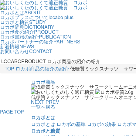
ロカボとは
ABOUT
ロカボプラスについて
locabo plus
ロカボと糖質
STUDY
ロカボ辞典
DICTIONARY
ロカボ食の紹介
PRODUCT
ロカボ書籍の紹介
PUBLICATION
ロカボパートナーの紹介
PARTNERS
新着情報
NEWS
お問い合わせ
CONTACT
LOCABOPRODUCT
ロカボ商品の紹介の紹介
TOP
ロカボ商品の紹介の紹介
低糖質ミックスナッツ サワ
ロカボ商品
2.6
g
低糖質ミックスナッツ サワークリームオニオ
NEXT
PREV
一覧へ戻る
PAGE TOP
ロカボとは
ロカボとは
ロカボの基準
ロカボの効果
ロカボ
ロカボと糖質