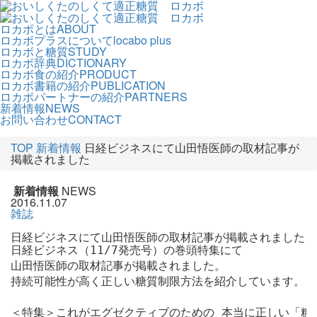
ロカボとは
ABOUT
ロカボプラスについて
locabo plus
ロカボと糖質
STUDY
ロカボ辞典
DICTIONARY
ロカボ食の紹介
PRODUCT
ロカボ書籍の紹介
PUBLICATION
ロカボパートナーの紹介
PARTNERS
新着情報
NEWS
お問い合わせ
CONTACT
TOP
新着情報
日経ビジネスにて山田悟医師の取材記事が
掲載されました
新着情報
NEWS
2016.11.07
雑誌
日経ビジネスにて山田悟医師の取材記事が掲載されました
日経ビジネス（11/7発売号）の巻頭特集にて 

山田悟医師の取材記事が掲載されました。

持続可能性が高く正しい糖質制限方法を紹介しています。

＜特集＞これがエグゼクティブのための 本当に正しい「糖質