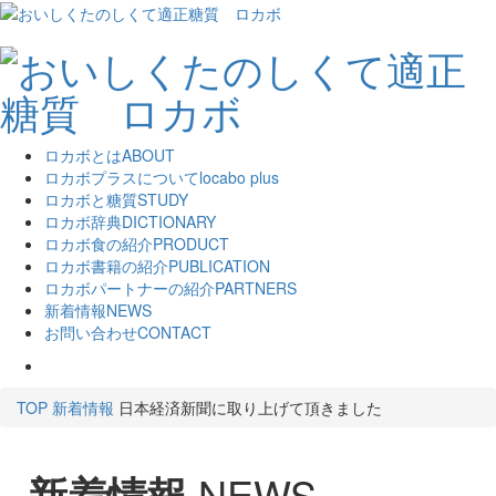
ロカボとは
ABOUT
ロカボプラスについて
locabo plus
ロカボと糖質
STUDY
ロカボ辞典
DICTIONARY
ロカボ食の紹介
PRODUCT
ロカボ書籍の紹介
PUBLICATION
ロカボパートナーの紹介
PARTNERS
新着情報
NEWS
お問い合わせ
CONTACT
TOP
新着情報
日本経済新聞に取り上げて頂きました
新着情報
NEWS