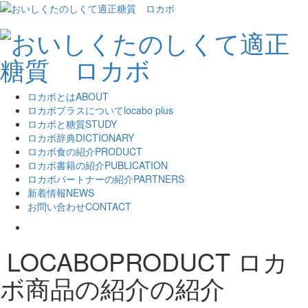
ロカボとは
ABOUT
ロカボプラスについて
locabo plus
ロカボと糖質
STUDY
ロカボ辞典
DICTIONARY
ロカボ食の紹介
PRODUCT
ロカボ書籍の紹介
PUBLICATION
ロカボパートナーの紹介
PARTNERS
新着情報
NEWS
お問い合わせ
CONTACT
LOCABOPRODUCT
ロカ
ボ商品の紹介の紹介