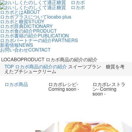
ロカボとは
ABOUT
ロカボプラスについて
locabo plus
ロカボと糖質
STUDY
ロカボ辞典
DICTIONARY
ロカボ食の紹介
PRODUCT
ロカボ書籍の紹介
PUBLICATION
ロカボパートナーの紹介
PARTNERS
新着情報
NEWS
お問い合わせ
CONTACT
LOCABOPRODUCT
ロカボ商品の紹介の紹介
TOP
ロカボ商品の紹介の紹介
スイーツプラン 糖質を考
えたプチシュークリーム
ロカボ商品
ロカボレシピ
-
ロカボレストラ
Coming soon -
ン
- Coming
soon -