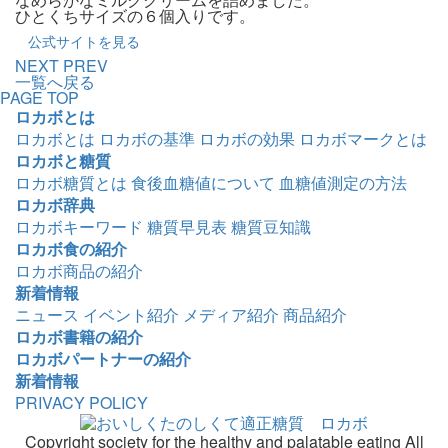
ひとくちサイズの６個入りです。
公式サイトを見る
NEXT
PREV
一覧へ戻る
PAGE TOP
ロカボとは
ロカボとは
ロカボの基準
ロカボの効果
ロカボマークとは
ロカボと糖質
ロカボ糖質とは
食後血糖値について
血糖値測定の方法
ロカボ辞典
ロカボキーワード
糖質早見表
糖質豆知識
ロカボ食の紹介
ロカボ商品の紹介
新着情報
ニュース
イベント紹介
メディア紹介
商品紹介
ロカボ書籍の紹介
ロカボパートナーの紹介
新着情報
PRIVACY POLICY
Copyright society for the healthy and palatable eating All