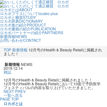
ロカボとは
ABOUT
ロカボプラスについて
locabo plus
ロカボと糖質
STUDY
ロカボ辞典
DICTIONARY
ロカボ食の紹介
PRODUCT
ロカボ書籍の紹介
PUBLICATION
ロカボパートナーの紹介
PARTNERS
新着情報
NEWS
お問い合わせ
CONTACT
TOP
新着情報
12月号のHealth & Beauty Retailに掲載され
ました！
新着情報
NEWS
2019.12.14
雑誌
12月号のHealth & Beauty Retailに掲載されました！
12月号のHealth & Beauty Retailにおいて10面で予防医学
フェスティバルの内容を取り上げていただきました。
NEXT
PREV
一覧へ戻る
PAGE TOP
ロカボとは