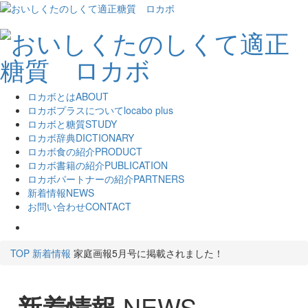
ロカボとは
ABOUT
ロカボプラスについて
locabo plus
ロカボと糖質
STUDY
ロカボ辞典
DICTIONARY
ロカボ食の紹介
PRODUCT
ロカボ書籍の紹介
PUBLICATION
ロカボパートナーの紹介
PARTNERS
新着情報
NEWS
お問い合わせ
CONTACT
TOP
新着情報
家庭画報5月号に掲載されました！
新着情報
NEWS