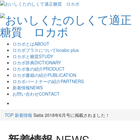
ロカボとは
ABOUT
ロカボプラスについて
locabo plus
ロカボと糖質
STUDY
ロカボ辞典
DICTIONARY
ロカボ食の紹介
PRODUCT
ロカボ書籍の紹介
PUBLICATION
ロカボパートナーの紹介
PARTNERS
新着情報
NEWS
お問い合わせ
CONTACT
TOP
新着情報
Saita 2018年6月号に掲載されました！
新着情報
NEWS