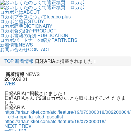
ロカボとは
ABOUT
ロカボプラスについて
locabo plus
ロカボと糖質
STUDY
ロカボ辞典
DICTIONARY
ロカボ食の紹介
PRODUCT
ロカボ書籍の紹介
PUBLICATION
ロカボパートナーの紹介
PARTNERS
新着情報
NEWS
お問い合わせ
CONTACT
TOP
新着情報
日経ARIAに掲載されました！
新着情報
NEWS
2019.09.01
WEB
日経ARIAに掲載されました！
日経ARIAさんで2回ロカボのことを取り上げていただきま
した。
日経ARIA
https://aria.nikkei.com/atcl/feature/19/073000018/082200004/
i_cid=nbparia_sied_psealist
https://aria.nikkei.com/atcl/feature/19/073000018/
NEXT
PREV
一覧へ戻る