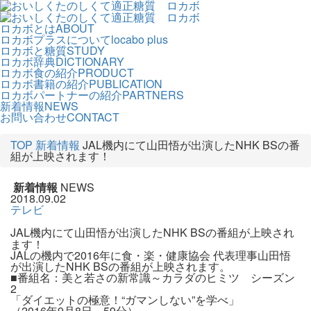
ロカボとは
ABOUT
ロカボプラスについて
locabo plus
ロカボと糖質
STUDY
ロカボ辞典
DICTIONARY
ロカボ食の紹介
PRODUCT
ロカボ書籍の紹介
PUBLICATION
ロカボパートナーの紹介
PARTNERS
新着情報
NEWS
お問い合わせ
CONTACT
TOP
新着情報
JAL機内にて山田悟が出演したNHK BSの番
組が上映されます！
新着情報
NEWS
2018.09.02
テレビ
JAL機内にて山田悟が出演したNHK BSの番組が上映され
ます！
JALの機内で2016年に食・楽・健康協会 代表理事山田悟
が出演したNHK BSの番組が上映されます。
■番組名：美と若さの新常識～カラダのヒミツ シーズン
2
「ダイエットの極意！“ガマンしない”を学べ」
（2016年9月8日 59分）