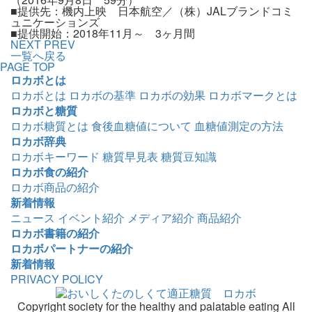
■提供先：機内上映 日本航空／（株）JALブランドコミ
ュニケーションズ
■提供開始：2018年11月～ 3ヶ月間
NEXT
PREV
一覧へ戻る
PAGE TOP
ロカボとは
ロカボとは
ロカボの基準
ロカボの効果
ロカボマークとは
ロカボと糖質
ロカボ糖質とは
食後血糖値について
血糖値測定の方法
ロカボ辞典
ロカボキーワード
糖質早見表
糖質豆知識
ロカボ食の紹介
ロカボ商品の紹介
新着情報
ニュース
イベント紹介
メディア紹介
商品紹介
ロカボ書籍の紹介
ロカボパートナーの紹介
新着情報
PRIVACY POLICY
Copyright society for the healthy and palatable eating All