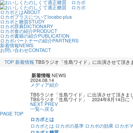
ロカボとは
ABOUT
ロカボプラスについて
locabo plus
ロカボと糖質
STUDY
ロカボ辞典
DICTIONARY
ロカボ食の紹介
PRODUCT
ロカボ書籍の紹介
PUBLICATION
ロカボパートナーの紹介
PARTNERS
新着情報
NEWS
お問い合わせ
CONTACT
TOP
新着情報
TBSラジオ「生島ワイド」に出演させて頂き
新着情報
NEWS
2024.08.14
メディア紹介
TBSラジオ「生島ワイド」に出演させて頂きま
TBSラジオ「生島ワイド」 2024年8月14
NEXT
PREV
一覧へ戻る
PAGE TOP
ロカボとは
ロカボとは
ロカボの基準
ロカボの効果
ロカボ
ロカボと糖質