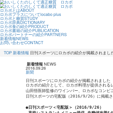
ロカボとは
ABOUT
ロカボプラスについて
locabo plus
ロカボと糖質
STUDY
ロカボ辞典
DICTIONARY
ロカボ食の紹介
PRODUCT
ロカボ書籍の紹介
PUBLICATION
ロカボパートナーの紹介
PARTNERS
新着情報
NEWS
お問い合わせ
CONTACT
TOP
新着情報
日刊スポーツにロカボの紹介が掲載されまし
新着情報
NEWS
2016.09.26
新聞
日刊スポーツにロカボの紹介が掲載されました
ロカボの紹介として、ロカボ料理が提供されるレ
山田悟医師監修のワインバー、ロカボなコンビニ
日刊スポーツの宅配版（2016/9/26）に掲載さ
●日刊スポーツ＜宅配版＞（2016/9/26） 

 高級レストランもメニュー提供 血糖値改善&