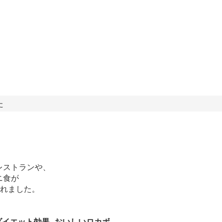
た
ストランや、

食が

れました。

ダイエット効果 おいしいロカボ