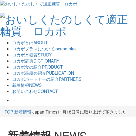
ロカボとは
ABOUT
ロカボプラスについて
locabo plus
ロカボと糖質
STUDY
ロカボ辞典
DICTIONARY
ロカボ食の紹介
PRODUCT
ロカボ書籍の紹介
PUBLICATION
ロカボパートナーの紹介
PARTNERS
新着情報
NEWS
お問い合わせ
CONTACT
TOP
新着情報
Japan Times11月18日号に取り上げて頂きました
新着情報
NEWS