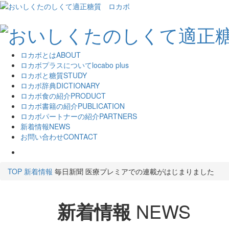
ロカボとは
ABOUT
ロカボプラスについて
locabo plus
ロカボと糖質
STUDY
ロカボ辞典
DICTIONARY
ロカボ食の紹介
PRODUCT
ロカボ書籍の紹介
PUBLICATION
ロカボパートナーの紹介
PARTNERS
新着情報
NEWS
お問い合わせ
CONTACT
TOP
新着情報
毎日新聞 医療プレミアでの連載がはじまりました
新着情報
NEWS