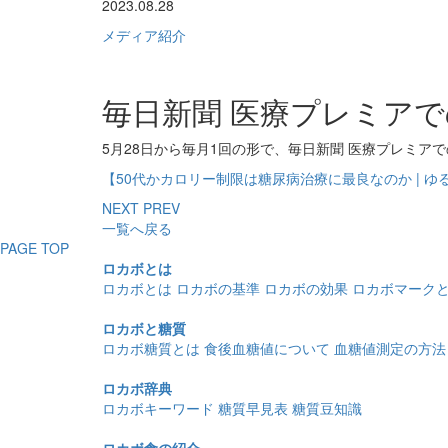
2023.08.28
メディア紹介
毎日新聞 医療プレミア
5
月
28
日から毎月
1
回の形で、毎日新聞 医療プレミア
【50
代か
カロリー制限は糖尿病治療に最良なのか | ゆるやかな
NEXT
PREV
一覧へ戻る
PAGE TOP
ロカボとは
ロカボとは
ロカボの基準
ロカボの効果
ロカボマーク
ロカボと糖質
ロカボ糖質とは
食後血糖値について
血糖値測定の方法
ロカボ辞典
ロカボキーワード
糖質早見表
糖質豆知識