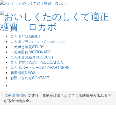
ロカボとは
ABOUT
ロカボプラスについて
locabo plus
ロカボと糖質
STUDY
ロカボ辞典
DICTIONARY
ロカボ食の紹介
PRODUCT
ロカボ書籍の紹介
PUBLICATION
ロカボパートナーの紹介
PARTNERS
新着情報
NEWS
お問い合わせ
CONTACT
TOP
新着情報
文響社「運動を頑張らなくても血糖値がみるみる下
がる食べ物大全」