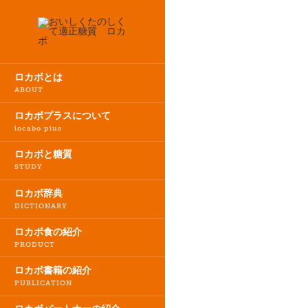
TOP
新着情報
ロカボプラスの
ロカボとは
ABOUT
ロカボプラスについて
locabo plus
2022.
ロカボと糖質
ニュ
STUDY
ロカボ辞典
ロカ
DICTIONARY
1月
詳細
ロカボ食の紹介
PRODUCT
※改
ロカボ書籍の紹介
NEX
PUBLICATION
一覧