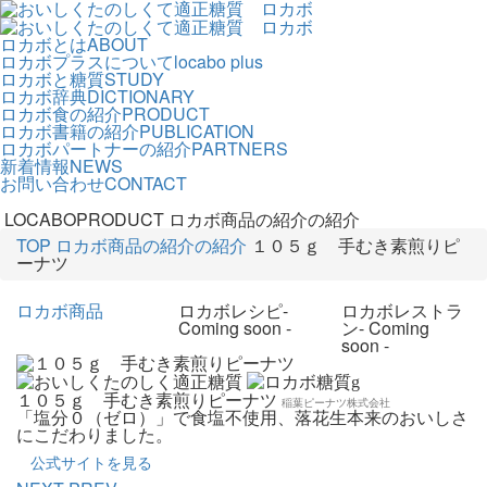
ロカボとは
ABOUT
ロカボプラスについて
locabo plus
ロカボと糖質
STUDY
ロカボ辞典
DICTIONARY
ロカボ食の紹介
PRODUCT
ロカボ書籍の紹介
PUBLICATION
ロカボパートナーの紹介
PARTNERS
新着情報
NEWS
お問い合わせ
CONTACT
LOCABOPRODUCT
ロカボ商品の紹介の紹介
TOP
ロカボ商品の紹介の紹介
１０５ｇ 手むき素煎りピ
ーナツ
ロカボ商品
ロカボレシピ
-
ロカボレストラ
Coming soon -
ン
- Coming
soon -
g
１０５ｇ 手むき素煎りピーナツ
稲葉ピーナツ株式会社
「塩分０（ゼロ）」で食塩不使用、落花生本来のおいしさ
にこだわりました。
公式サイトを見る