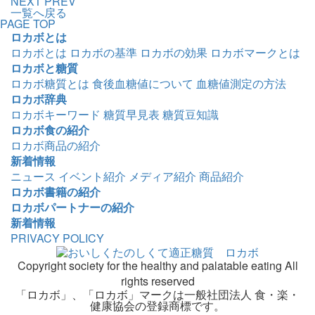
NEXT
PREV
一覧へ戻る
PAGE TOP
ロカボとは
ロカボとは
ロカボの基準
ロカボの効果
ロカボマークとは
ロカボと糖質
ロカボ糖質とは
食後血糖値について
血糖値測定の方法
ロカボ辞典
ロカボキーワード
糖質早見表
糖質豆知識
ロカボ食の紹介
ロカボ商品の紹介
新着情報
ニュース
イベント紹介
メディア紹介
商品紹介
ロカボ書籍の紹介
ロカボパートナーの紹介
新着情報
PRIVACY POLICY
Copyright society for the healthy and palatable eating All
rights reserved
「ロカボ」、「ロカボ」マークは一般社団法人 食・楽・
健康協会の登録商標です。