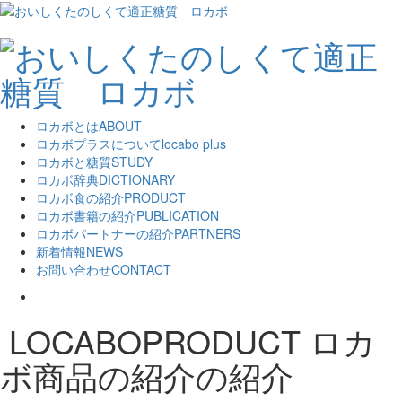
ロカボとは
ABOUT
ロカボプラスについて
locabo plus
ロカボと糖質
STUDY
ロカボ辞典
DICTIONARY
ロカボ食の紹介
PRODUCT
ロカボ書籍の紹介
PUBLICATION
ロカボパートナーの紹介
PARTNERS
新着情報
NEWS
お問い合わせ
CONTACT
LOCABOPRODUCT
ロカ
ボ商品の紹介の紹介