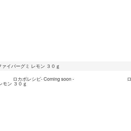
．４ｇファイバーグミ レモン ３０ｇ
ロカボレシピ
- Coming soon -