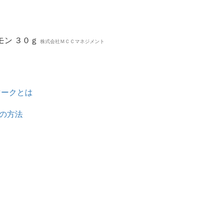
レモン ３０ｇ
株式会社ＭＣＣマネジメント
マークとは
の方法