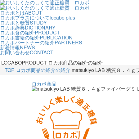
ロカボとは
ABOUT
ロカボプラスについて
locabo plus
ロカボと糖質
STUDY
ロカボ辞典
DICTIONARY
ロカボ食の紹介
PRODUCT
ロカボ書籍の紹介
PUBLICATION
ロカボパートナーの紹介
PARTNERS
新着情報
NEWS
お問い合わせ
CONTACT
LOCABOPRODUCT
ロカボ商品の紹介の紹介
TOP
ロカボ商品の紹介の紹介
matsukiyo LAB 糖質８
ロカボ商品