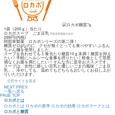
7
g
1袋（200ｇ）当たり
ロカボスープ ごま豆乳
阿部幸製菓株式会社
298円(内税)
阿部幸製菓 ロカボシリーズの第二弾！
糖質ゼロgなのに、クセが無くとっても食べやすい ぷるん
ちゃん麺を使用しました。
スープを合わせても１食当たり糖質10ｇ未満！糖質を抑え
たい！手軽にヘルシーな食事を摂りたい！軽食として罪悪
感なくお腹を満たしたい！そんな方に是非おススメです。
スープは、女性に嬉しい豆乳と優しいごまの風味「ごま豆
乳」。冷やしても、温めてもどちらもおいしくお召し上が
りいただけます。
公式サイトを見る
NEXT
PREV
一覧へ戻る
PAGE TOP
ロカボとは
ロカボとは
ロカボの基準
ロカボの効果
ロカボマークとは
ロカボと糖質