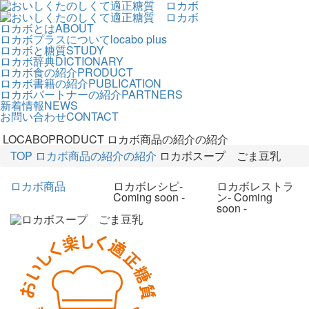
ロカボとは
ABOUT
ロカボプラスについて
locabo plus
ロカボと糖質
STUDY
ロカボ辞典
DICTIONARY
ロカボ食の紹介
PRODUCT
ロカボ書籍の紹介
PUBLICATION
ロカボパートナーの紹介
PARTNERS
新着情報
NEWS
お問い合わせ
CONTACT
LOCABOPRODUCT
ロカボ商品の紹介の紹介
TOP
ロカボ商品の紹介の紹介
ロカボスープ ごま豆乳
ロカボ商品
ロカボレシピ
-
ロカボレストラ
Coming soon -
ン
- Coming
soon -