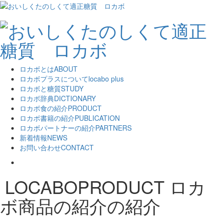
ロカボとは
ABOUT
ロカボプラスについて
locabo plus
ロカボと糖質
STUDY
ロカボ辞典
DICTIONARY
ロカボ食の紹介
PRODUCT
ロカボ書籍の紹介
PUBLICATION
ロカボパートナーの紹介
PARTNERS
新着情報
NEWS
お問い合わせ
CONTACT
LOCABOPRODUCT
ロカ
ボ商品の紹介の紹介