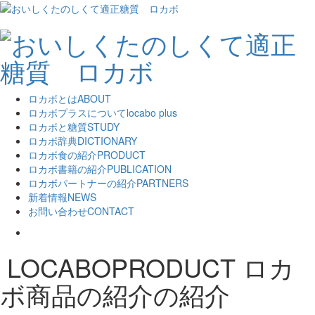
ロカボとは
ABOUT
ロカボプラスについて
locabo plus
ロカボと糖質
STUDY
ロカボ辞典
DICTIONARY
ロカボ食の紹介
PRODUCT
ロカボ書籍の紹介
PUBLICATION
ロカボパートナーの紹介
PARTNERS
新着情報
NEWS
お問い合わせ
CONTACT
LOCABOPRODUCT
ロカ
ボ商品の紹介の紹介