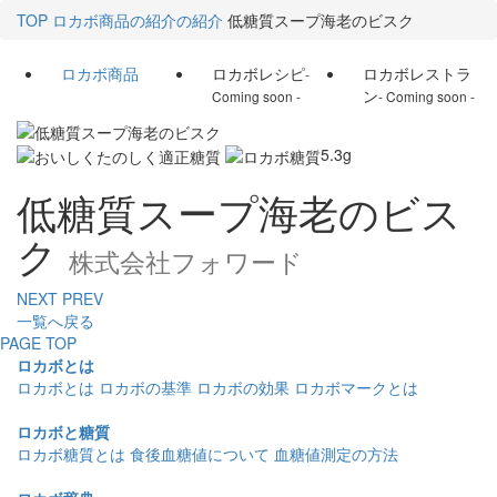
TOP
ロカボ商品の紹介の紹介
低糖質スープ海老のビスク
ロカボ商品
ロカボレシピ
ロカボレストラ
-
ン
Coming soon -
- Coming soon -
5.3
g
低糖質スープ海老のビス
ク
株式会社フォワード
NEXT
PREV
一覧へ戻る
PAGE TOP
ロカボとは
ロカボとは
ロカボの基準
ロカボの効果
ロカボマークとは
ロカボと糖質
ロカボ糖質とは
食後血糖値について
血糖値測定の方法