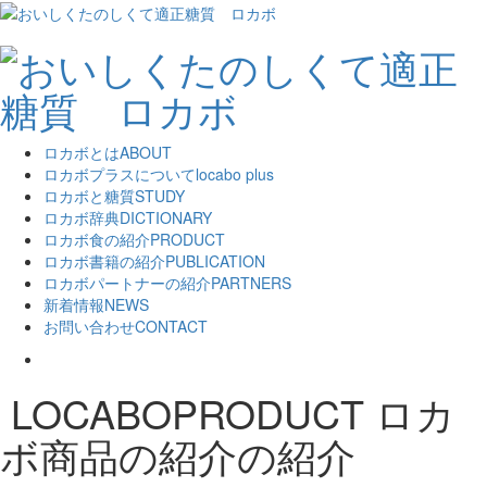
ロカボとは
ABOUT
ロカボプラスについて
locabo plus
ロカボと糖質
STUDY
ロカボ辞典
DICTIONARY
ロカボ食の紹介
PRODUCT
ロカボ書籍の紹介
PUBLICATION
ロカボパートナーの紹介
PARTNERS
新着情報
NEWS
お問い合わせ
CONTACT
LOCABOPRODUCT
ロカ
ボ商品の紹介の紹介