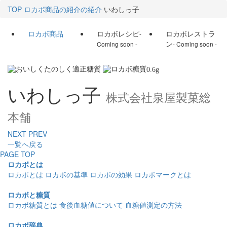
TOP
ロカボ商品の紹介の紹介
いわしっ子
ロカボ商品
ロカボレシピ
ロカボレストラ
-
ン
Coming soon -
- Coming soon -
0.6
g
いわしっ子
株式会社泉屋製菓総
本舗
NEXT
PREV
一覧へ戻る
PAGE TOP
ロカボとは
ロカボとは
ロカボの基準
ロカボの効果
ロカボマークとは
ロカボと糖質
ロカボ糖質とは
食後血糖値について
血糖値測定の方法
ロカボ辞典