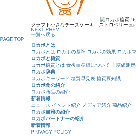
2.6
クラフト小さなチーズケーキ ストロベリー
森永
NEXT
PREV
一覧へ戻る
PAGE TOP
ロカボとは
ロカボとは
ロカボの基準
ロカボの効果
ロカボ
ロカボと糖質
ロカボ糖質とは
食後血糖値について
血糖値測定
ロカボ辞典
ロカボキーワード
糖質早見表
糖質豆知識
ロカボ食の紹介
ロカボ商品の紹介
新着情報
ニュース
イベント紹介
メディア紹介
商品紹介
ロカボ書籍の紹介
ロカボパートナーの紹介
新着情報
PRIVACY POLICY