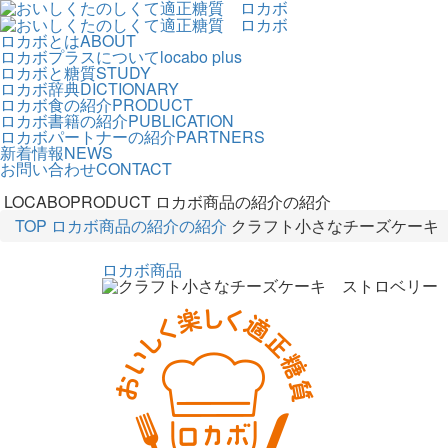
ロカボとは
ABOUT
ロカボプラスについて
locabo plus
ロカボと糖質
STUDY
ロカボ辞典
DICTIONARY
ロカボ食の紹介
PRODUCT
ロカボ書籍の紹介
PUBLICATION
ロカボパートナーの紹介
PARTNERS
新着情報
NEWS
お問い合わせ
CONTACT
LOCABOPRODUCT
ロカボ商品の紹介の紹介
TOP
ロカボ商品の紹介の紹介
クラフト小さなチーズケーキ
ロカボ商品