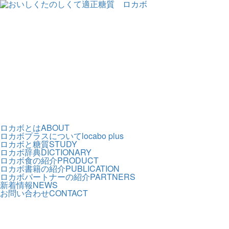
ロカボとは
ABOUT
ロカボプラスについて
locabo plus
ロカボと糖質
STUDY
ロカボ辞典
DICTIONARY
ロカボ食の紹介
PRODUCT
ロカボ書籍の紹介
PUBLICATION
ロカボパートナーの紹介
PARTNERS
新着情報
NEWS
お問い合わせ
CONTACT