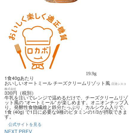
19.9
g
1食40gあたり
おいしいオートミール チーズクリームリゾット風
日清シスコ
株式会社
330円（税別）
牛乳を注いでレンジで温めるだけで、チーズクリームリゾ
ット風の “オートミール” が楽しめます。オニオンチップ入
り。発酵性食物繊維と鉄分たっぷり、カルシウム入りで、
1食 (40g) で1日に必要な9種のビタミンの1/3が摂取できま
す。
公式サイトを見る
NEXT
PREV