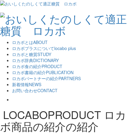
ロカボとは
ABOUT
ロカボプラスについて
locabo plus
ロカボと糖質
STUDY
ロカボ辞典
DICTIONARY
ロカボ食の紹介
PRODUCT
ロカボ書籍の紹介
PUBLICATION
ロカボパートナーの紹介
PARTNERS
新着情報
NEWS
お問い合わせ
CONTACT
LOCABOPRODUCT
ロカ
ボ商品の紹介の紹介