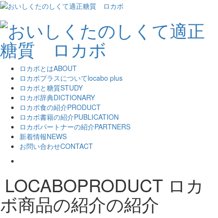
ロカボとは
ABOUT
ロカボプラスについて
locabo plus
ロカボと糖質
STUDY
ロカボ辞典
DICTIONARY
ロカボ食の紹介
PRODUCT
ロカボ書籍の紹介
PUBLICATION
ロカボパートナーの紹介
PARTNERS
新着情報
NEWS
お問い合わせ
CONTACT
LOCABOPRODUCT
ロカ
ボ商品の紹介の紹介