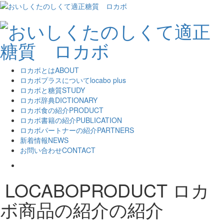
ロカボとは
ABOUT
ロカボプラスについて
locabo plus
ロカボと糖質
STUDY
ロカボ辞典
DICTIONARY
ロカボ食の紹介
PRODUCT
ロカボ書籍の紹介
PUBLICATION
ロカボパートナーの紹介
PARTNERS
新着情報
NEWS
お問い合わせ
CONTACT
LOCABOPRODUCT
ロカ
ボ商品の紹介の紹介