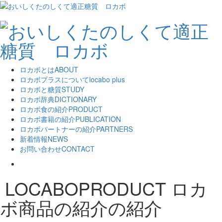
ロカボとは
ABOUT
ロカボプラスについて
locabo plus
ロカボと糖質
STUDY
ロカボ辞典
DICTIONARY
ロカボ食の紹介
PRODUCT
ロカボ書籍の紹介
PUBLICATION
ロカボパートナーの紹介
PARTNERS
新着情報
NEWS
お問い合わせ
CONTACT
LOCABOPRODUCT
ロカ
ボ商品の紹介の紹介