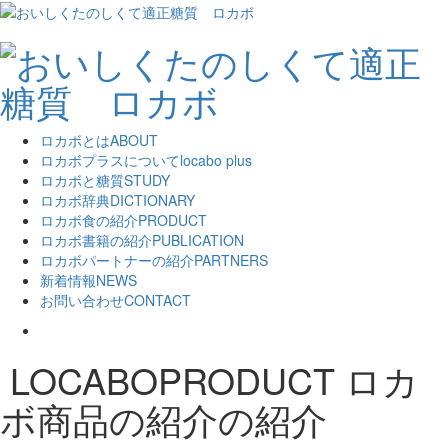
ロカボとは
ABOUT
ロカボプラスについて
locabo plus
ロカボと糖質
STUDY
ロカボ辞典
DICTIONARY
ロカボ食の紹介
PRODUCT
ロカボ書籍の紹介
PUBLICATION
ロカボパートナーの紹介
PARTNERS
新着情報
NEWS
お問い合わせ
CONTACT
LOCABOPRODUCT
ロカ
ボ商品の紹介の紹介