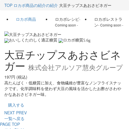
TOP
ロカボ商品の紹介の紹介
大豆チップスあおさビネガー
ロカボ商品
ロカボレシピ
ロカボレストラ
-
ン
Coming soon -
- Coming soon -
5.6
g
大豆チップスあおさビネ
ガー
株式会社アルソア慧央グループ
197円 (税込)
高たんぱく・低糖質に加え、食物繊維が豊富なノンフライスナッ
クです。化学調味料を使わず大豆の風味を活かしたお酢がさわや
かなあおさビネガー味。
購入する
NEXT
PREV
一覧へ戻る
PAGE TOP