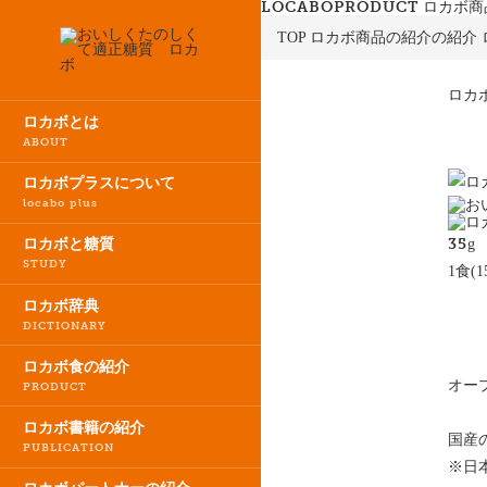
LOCABOPRODUCT
ロカボ商
TOP
ロカボ商品の紹介の紹介
ロカ
ロカボとは
ABOUT
ロカボプラスについて
locabo plus
35
g
ロカボと糖質
STUDY
1食(1
ロカボ辞典
DICTIONARY
ロカボ食の紹介
オー
PRODUCT
ロカボ書籍の紹介
国産
PUBLICATION
※日本