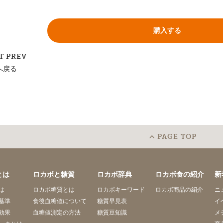
購入する
T
PREV
へ戻る
PAGE TOP
とは
ロカボと糖質
ロカボ辞典
ロカボ食の紹介
新
は
ロカボ糖質とは
ロカボキーワード
ロカボ商品の紹介
ニ
基準
食後血糖値について
糖質早見表
イ
効果
血糖値測定の方法
糖質豆知識
メ