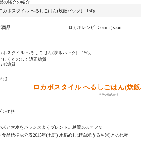
品の紹介の紹介
ロカボスタイル へるしごはん(炊飯パック) 150g
ボ商品
ロカボレシピ
- Coming soon -
50g)
ロカボスタイル へるしごはん(炊飯パ
サラヤ株式会社
プン価格
の米と大麦をバランスよくブレンド。糖質36%オフ※
食品標準成分表2015年(七訂) 水稲めし(精白米うるち米)との比較