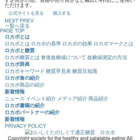
ただけます。
公式サイトを見る
購入する
NEXT
PREV
一覧へ戻る
PAGE TOP
ロカボとは
ロカボとは
ロカボの基準
ロカボの効果
ロカボマークとは
ロカボと糖質
ロカボ糖質とは
食後血糖値について
血糖値測定の方法
ロカボ辞典
ロカボキーワード
糖質早見表
糖質豆知識
ロカボ食の紹介
ロカボ商品の紹介
新着情報
ニュース
イベント紹介
メディア紹介
商品紹介
ロカボ書籍の紹介
ロカボパートナーの紹介
新着情報
PRIVACY POLICY
Copyright society for the healthy and palatable eating All