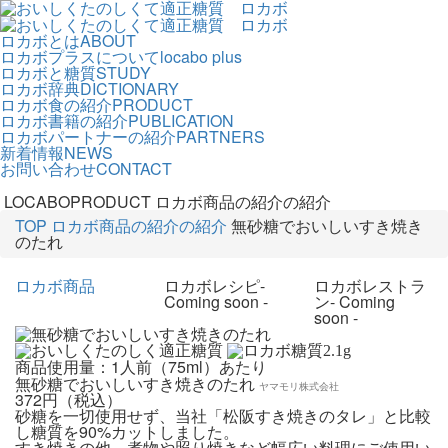
ロカボとは
ABOUT
ロカボプラスについて
locabo plus
ロカボと糖質
STUDY
ロカボ辞典
DICTIONARY
ロカボ食の紹介
PRODUCT
ロカボ書籍の紹介
PUBLICATION
ロカボパートナーの紹介
PARTNERS
新着情報
NEWS
お問い合わせ
CONTACT
LOCABOPRODUCT
ロカボ商品の紹介の紹介
TOP
ロカボ商品の紹介の紹介
無砂糖でおいしいすき焼き
のたれ
ロカボ商品
ロカボレシピ
-
ロカボレストラ
Coming soon -
ン
- Coming
soon -
2.1
g
商品使用量：1人前（75ml）あたり
無砂糖でおいしいすき焼きのたれ
ヤマモリ株式会社
372円（税込）
砂糖を一切使用せず、当社「松阪すき焼きのタレ」と比較
し糖質を90%カットしました。
すき焼きの他、煮物や照り焼きなど幅広い料理にご使用い