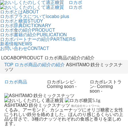
ロカボとは
ABOUT
ロカボプラスについて
locabo plus
ロカボと糖質
STUDY
ロカボ辞典
DICTIONARY
ロカボ食の紹介
PRODUCT
ロカボ書籍の紹介
PUBLICATION
ロカボパートナーの紹介
PARTNERS
新着情報
NEWS
お問い合わせ
CONTACT
LOCABOPRODUCT
ロカボ商品の紹介の紹介
TOP
ロカボ商品の紹介の紹介
ASHITAMO 鉄分ミックスナ
ッツ
ロカボ商品
ロカボレシピ
-
ロカボレストラ
Coming soon -
ン
- Coming
soon -
5.1
g
ASHITAMO 鉄分ミックスナッツ
株式会社モントワール
くるみ、アーモンド、カシューナッツにオリゴ糖蜜と女性
にうれしい鉄分を絡めました。ほんのり感じるくらいの上
品な甘さで、3種のナッツそれぞれの食感と香りを楽しめ
ます。