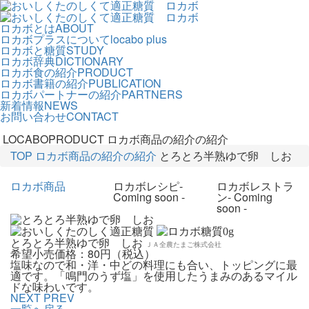
ロカボとは
ABOUT
ロカボプラスについて
locabo plus
ロカボと糖質
STUDY
ロカボ辞典
DICTIONARY
ロカボ食の紹介
PRODUCT
ロカボ書籍の紹介
PUBLICATION
ロカボパートナーの紹介
PARTNERS
新着情報
NEWS
お問い合わせ
CONTACT
LOCABOPRODUCT
ロカボ商品の紹介の紹介
TOP
ロカボ商品の紹介の紹介
とろとろ半熟ゆで卵 しお
ロカボ商品
ロカボレシピ
-
ロカボレストラ
Coming soon -
ン
- Coming
soon -
0
g
とろとろ半熟ゆで卵 しお
ＪＡ全農たまご株式会社
希望小売価格：80円（税込）
塩味なので和・洋・中どの料理にも合い、トッピングに最
適です。「鳴門のうず塩」を使用したうまみのあるマイル
ドな味わいです。
NEXT
PREV
一覧へ戻る