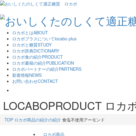
ロカボとは
ABOUT
ロカボプラスについて
locabo plus
ロカボと糖質
STUDY
ロカボ辞典
DICTIONARY
ロカボ食の紹介
PRODUCT
ロカボ書籍の紹介
PUBLICATION
ロカボパートナーの紹介
PARTNERS
新着情報
NEWS
お問い合わせ
CONTACT
LOCABOPRODUCT
ロカ
TOP
ロカボ商品の紹介の紹介
食塩不使用アーモンド
ロカボ商品