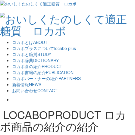
ロカボとは
ABOUT
ロカボプラスについて
locabo plus
ロカボと糖質
STUDY
ロカボ辞典
DICTIONARY
ロカボ食の紹介
PRODUCT
ロカボ書籍の紹介
PUBLICATION
ロカボパートナーの紹介
PARTNERS
新着情報
NEWS
お問い合わせ
CONTACT
LOCABOPRODUCT
ロカ
ボ商品の紹介の紹介