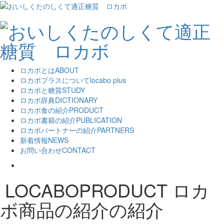
ロカボとは
ABOUT
ロカボプラスについて
locabo plus
ロカボと糖質
STUDY
ロカボ辞典
DICTIONARY
ロカボ食の紹介
PRODUCT
ロカボ書籍の紹介
PUBLICATION
ロカボパートナーの紹介
PARTNERS
新着情報
NEWS
お問い合わせ
CONTACT
LOCABOPRODUCT
ロカ
ボ商品の紹介の紹介