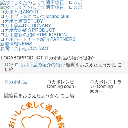
ロカボとは
ABOUT
ロカボプラスについて
locabo plus
ロカボと糖質
STUDY
ロカボ辞典
DICTIONARY
ロカボ食の紹介
PRODUCT
ロカボ書籍の紹介
PUBLICATION
ロカボパートナーの紹介
PARTNERS
新着情報
NEWS
お問い合わせ
CONTACT
LOCABOPRODUCT
ロカボ商品の紹介の紹介
TOP
ロカボ商品の紹介の紹介
糖質をおさえたようかん こ
し餡
ロカボ商品
ロカボレシピ
-
ロカボレストラ
Coming soon -
ン
- Coming
soon -