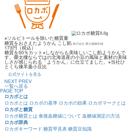
8.8
g
※ソルビトールを除いた糖質量
糖質をおさえたようかん こし餡
株式会社 榮太樓總本鋪
173円（税込）
糖質を50％カット※しながらも美味しいこし餡ようかんで
す。榮太樓ならではの北海道産の小豆の風味と素材の美味
しさが感じられる「ようかん」に仕立てました。※当社ひ
とくち煉羊羹小豆比
公式サイトを見る
NEXT
PREV
一覧へ戻る
PAGE TOP
ロカボとは
ロカボとは
ロカボの基準
ロカボの効果
ロカボマークとは
ロカボと糖質
ロカボ糖質とは
食後血糖値について
血糖値測定の方法
ロカボ辞典
ロカボキーワード
糖質早見表
糖質豆知識