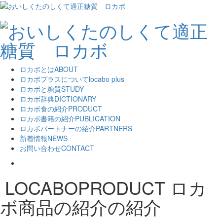
ロカボとは
ABOUT
ロカボプラスについて
locabo plus
ロカボと糖質
STUDY
ロカボ辞典
DICTIONARY
ロカボ食の紹介
PRODUCT
ロカボ書籍の紹介
PUBLICATION
ロカボパートナーの紹介
PARTNERS
新着情報
NEWS
お問い合わせ
CONTACT
LOCABOPRODUCT
ロカ
ボ商品の紹介の紹介