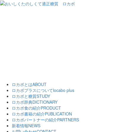
ロカボとは
ABOUT
ロカボプラスについて
locabo plus
ロカボと糖質
STUDY
ロカボ辞典
DICTIONARY
ロカボ食の紹介
PRODUCT
ロカボ書籍の紹介
PUBLICATION
ロカボパートナーの紹介
PARTNERS
新着情報
NEWS
お問い合わせ
CONTACT