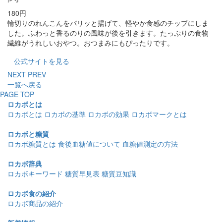
180円
輪切りのれんこんをパリッと揚げて、軽やか食感のチップにしま
した。ふわっと香るのりの風味が後を引きます。たっぷりの食物
繊維がうれしいおやつ。おつまみにもぴったりです。
公式サイトを見る
NEXT
PREV
一覧へ戻る
PAGE TOP
ロカボとは
ロカボとは
ロカボの基準
ロカボの効果
ロカボマークとは
ロカボと糖質
ロカボ糖質とは
食後血糖値について
血糖値測定の方法
ロカボ辞典
ロカボキーワード
糖質早見表
糖質豆知識
ロカボ食の紹介
ロカボ商品の紹介