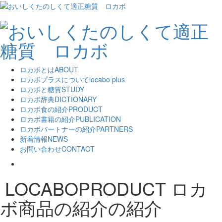
ロカボとは
ABOUT
ロカボプラスについて
locabo plus
ロカボと糖質
STUDY
ロカボ辞典
DICTIONARY
ロカボ食の紹介
PRODUCT
ロカボ書籍の紹介
PUBLICATION
ロカボパートナーの紹介
PARTNERS
新着情報
NEWS
お問い合わせ
CONTACT
LOCABOPRODUCT
ロカ
ボ商品の紹介の紹介