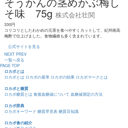
そうかんの茎めかぶ梅し
そ味 75g
株式会社壮関
330円
コリコリとしたわかめの元茎を食べやすくカットして、紀州南高
梅酢で仕上げました。食物繊維も多く含まれています。
公式サイトを見る
NEXT
PREV
一覧へ戻る
PAGE TOP
ロカボとは
ロカボとは
ロカボの基準
ロカボの効果
ロカボマークとは
ロカボと糖質
ロカボ糖質とは
食後血糖値について
血糖値測定の方法
ロカボ辞典
ロカボキーワード
糖質早見表
糖質豆知識
ロカボ食の紹介