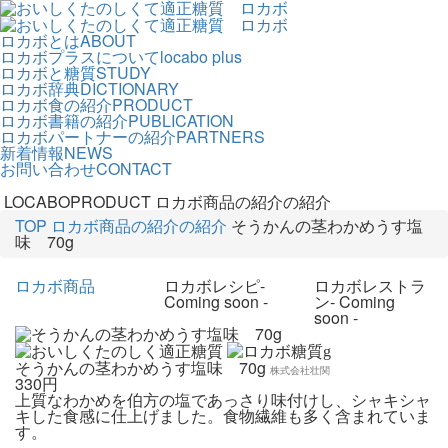
ロカボとは
ABOUT
ロカボプラスについて
locabo plus
ロカボと糖質
STUDY
ロカボ辞典
DICTIONARY
ロカボ食の紹介
PRODUCT
ロカボ書籍の紹介
PUBLICATION
ロカボパートナーの紹介
PARTNERS
新着情報
NEWS
お問い合わせ
CONTACT
LOCABOPRODUCT
ロカボ商品の紹介の紹介
TOP
ロカボ商品の紹介の紹介
そうかんの茎わかめうす塩
味 70g
ロカボ商品
ロカボレシピ
-
ロカボレストラ
Coming soon -
ン
- Coming
soon -
g
そうかんの茎わかめうす塩味 70g
株式会社壮関
330円
上質なわかめを伯方の塩であっさり味付けし、シャキシャ
キした食感に仕上げました。食物繊維も多く含まれていま
す。