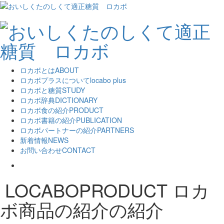
ロカボとは
ABOUT
ロカボプラスについて
locabo plus
ロカボと糖質
STUDY
ロカボ辞典
DICTIONARY
ロカボ食の紹介
PRODUCT
ロカボ書籍の紹介
PUBLICATION
ロカボパートナーの紹介
PARTNERS
新着情報
NEWS
お問い合わせ
CONTACT
LOCABOPRODUCT
ロカ
ボ商品の紹介の紹介