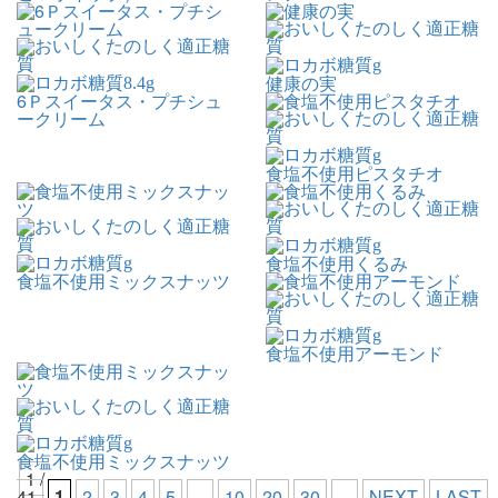
g
健康の実
8.4
g
6Ｐスイータス・プチシュ
ークリーム
g
食塩不使用ピスタチオ
g
食塩不使用くるみ
g
食塩不使用ミックスナッツ
g
食塩不使用アーモンド
g
食塩不使用ミックスナッツ
1 /
41
1
2
3
4
5
...
10
20
30
...
NEXT
LAST