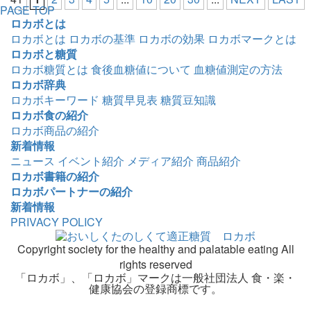
PAGE TOP
ロカボとは
ロカボとは
ロカボの基準
ロカボの効果
ロカボマークとは
ロカボと糖質
ロカボ糖質とは
食後血糖値について
血糖値測定の方法
ロカボ辞典
ロカボキーワード
糖質早見表
糖質豆知識
ロカボ食の紹介
ロカボ商品の紹介
新着情報
ニュース
イベント紹介
メディア紹介
商品紹介
ロカボ書籍の紹介
ロカボパートナーの紹介
新着情報
PRIVACY POLICY
Copyright society for the healthy and palatable eating All
rights reserved
「ロカボ」、「ロカボ」マークは一般社団法人 食・楽・
健康協会の登録商標です。