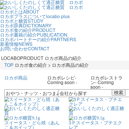
ロカボとは
ABOUT
ロカボプラスについて
locabo plus
ロカボと糖質
STUDY
ロカボ辞典
DICTIONARY
ロカボ食の紹介
PRODUCT
ロカボ書籍の紹介
PUBLICATION
ロカボパートナーの紹介
PARTNERS
新着情報
NEWS
お問い合わせ
CONTACT
LOCABOPRODUCT
ロカボ商品の紹介
TOP
ロカボ食の紹介 > ロカボ商品の紹介
ロカボ商品
ロカボレシピ
-
ロカボレストラ
Coming soon -
ン
- Coming
soon -
9.1
g
9.1
g
スイータス・どら焼（あん
3Ｐスイータス・プチエク
こ＆ホイップ）
レア